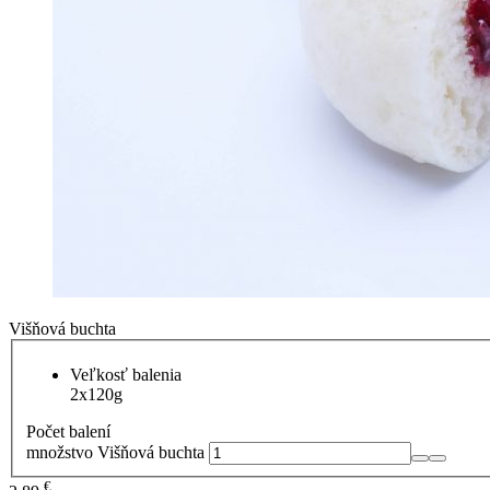
Višňová buchta
Veľkosť balenia
2x120g
Počet balení
množstvo Višňová buchta
€
2,89