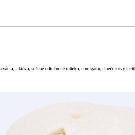
rvátka, laktóza, sušené odtučnené mlieko, emulgátor, slnečnicový lecit