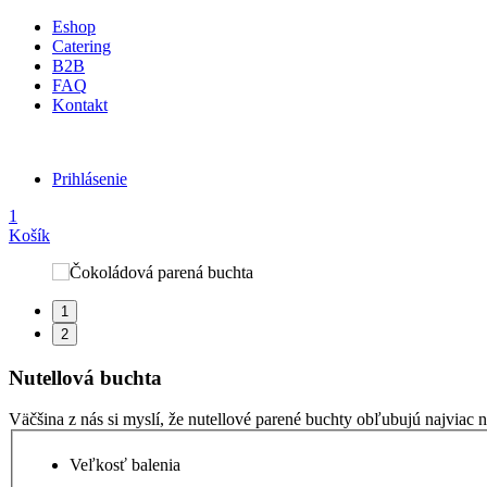
Eshop
Catering
B2B
FAQ
Kontakt
Prihlásenie
1
Košík
1
2
Nutellová buchta
Väčšina z nás si myslí, že nutellové parené buchty obľubujú najviac n
Veľkosť balenia
2x120g